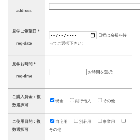
address
見学ご希望日
＊
日程は余裕を持
req-date
ってご選択下さい:
見学お時間
＊
お時間を選択:
req-time
ご購入資金：複
現金
銀行借入
その他
数選択可
ご使用目的：複
自宅用
別荘用
事業用
数選択可
その他