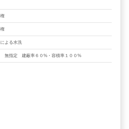
有権
有権
槽による水洗
内 無指定 建蔽率６０%・容積率１００%