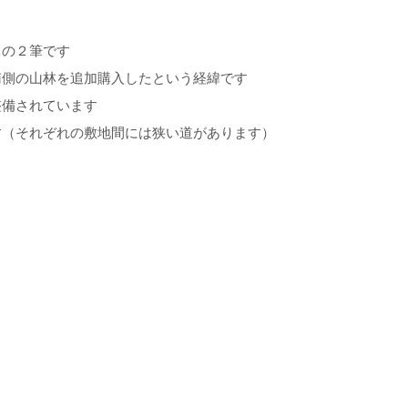
この２筆です
南側の山林を追加購入したという経緯です
整備されています
す（それぞれの敷地間には狭い道があります）
）