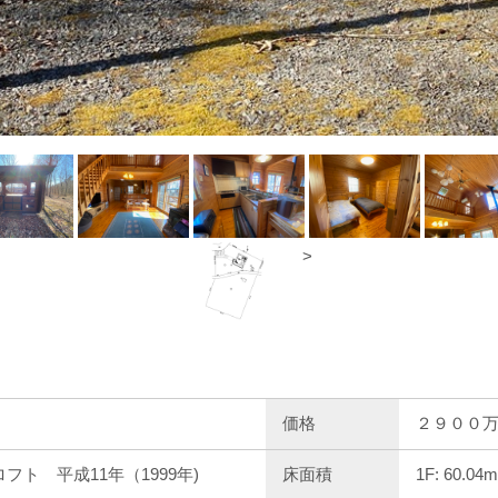
>
価格
２９００
ト 平成11年（1999年)
床面積
1F: 60.04