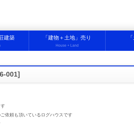
荘建築
「建物＋土地」売り
「
n
House + Land
001]
ます
のご依頼も頂いているログハウスです
す