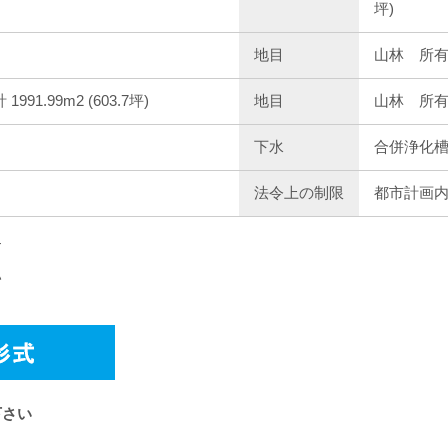
坪)
地目
山林 所
1991.99m2 (603.7坪)
地目
山林 所
下水
合併浄化
法令上の制限
都市計画
す
い
下さい