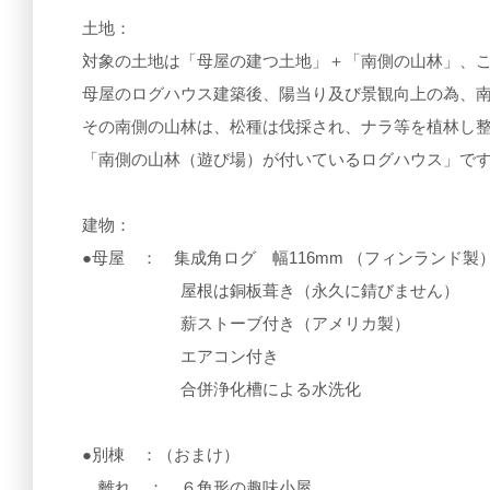
土地：
対象の土地は「母屋の建つ土地」＋「南側の山林」、
母屋のログハウス建築後、陽当り及び景観向上の為、
その南側の山林は、松種は伐採され、ナラ等を植林し
「南側の山林（遊び場）が付いているログハウス」で
建物：
●母屋 ： 集成角ログ 幅116mm （フィンランド製
屋根は銅板葺き（永久に錆びません）
薪ストーブ付き（アメリカ製）
エアコン付き
合併浄化槽による水洗化
●別棟 ：（おまけ）
離れ ： ６角形の趣味小屋