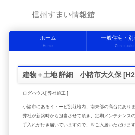
ホーム
一般住宅・別
Home
Cosntructio
建物＋土地 詳細 小諸市大久保 [H26-
ログハウス[ 弊社施工 ]
小諸市にあるイトーピ別荘地内、南東部の高台にあり
弊社が新築時から担当させて頂き、定期メンテナンス
手入れが行き届いていますので、即ご入居いただけま