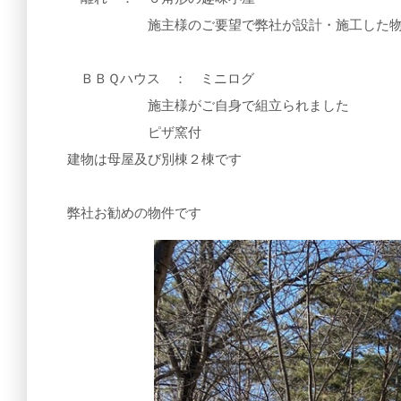
施主様のご要望で弊社が設計・施工した物
ＢＢＱハウス ： ミニログ
施主様がご自身で組立られました
ピザ窯付
建物は母屋及び別棟２棟です
弊社お勧めの物件です